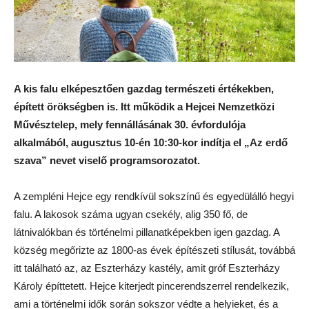
A kis falu elképesztően gazdag természeti értékekben,
épített örökségben is. Itt működik a Hejcei Nemzetközi
Művésztelep, mely fennállásának 30. évfordulója
alkalmából, augusztus 10-én 10:30-kor indítja el „Az erdő
szava” nevet viselő programsorozatot.
A zempléni Hejce egy rendkívül sokszínű és egyedülálló hegyi
falu. A lakosok száma ugyan csekély, alig 350 fő, de
látnivalókban és történelmi pillanatképekben igen gazdag. A
község megőrizte az 1800-as évek építészeti stílusát, továbbá
itt található az, az Eszterházy kastély, amit gróf Eszterházy
Károly építtetett. Hejce kiterjedt pincerendszerrel rendelkezik,
ami a történelmi idők során sokszor védte a helyieket, és a