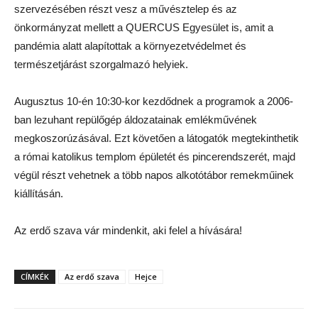
szervezésében részt vesz a művésztelep és az
önkormányzat mellett a QUERCUS Egyesület is, amit a
pandémia alatt alapítottak a környezetvédelmet és
természetjárást szorgalmazó helyiek.
Augusztus 10-én 10:30-kor kezdődnek a programok a 2006-
ban lezuhant repülőgép áldozatainak emlékművének
megkoszorúzásával. Ezt követően a látogatók megtekinthetik
a római katolikus templom épületét és pincerendszerét, majd
végül részt vehetnek a több napos alkotótábor remekműinek
kiállításán.
Az erdő szava vár mindenkit, aki felel a hívására!
CÍMKÉK
Az erdő szava
Hejce