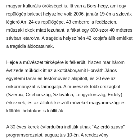
magyar kulturális örökséget is. Itt van a Bors-hegy, ami egy
repülőgép baleset helyszíne volt: 2006. január 19-én a szlovák
légierő An–24-es repülőgépe, 43 emberrel a fedélzeten,
műszaki okok miatt lezuhant, a fákat egy 800-szor 40 méteres
sávban letarolva. A tragédia helyszínén 42 kopjafa állít emléket
a tragédia áldozatainak.
Hejce a művészet térképére is felkerült, hiszen már három
évtizede működik itt az alkotótábor,amit Horváth János
egyetemi tanár és festőművész alapított, és 20 éve az
önkormányzat is támogatja. A művészek több országból
(Szerbia, Csehország, Szlovákia, Lengyelország, Erdély)
érkeznek, és az általuk készült műveket magyarországi és
külföldi tárlatokon is kiállítják.
A 30 éves kerek évfordulóra indítják útnak “Az erdő szava”
programsorozatot, augusztus 10-én. A rendezvény