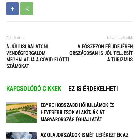
Előző cikk
Következő cikk
​A JÚLIUSI BALATONI
​A FŐSZEZON FÉLIDEJÉBEN
VENDÉGFORGALOM
ORSZÁGOSAN IS JÓL TELJESÍT
MEGHALADJA A COVID ELŐTTI
A TURIZMUS
SZÁMOKAT
KAPCSOLÓDÓ CIKKEK
EZ IS ÉRDEKELHETI
EGYRE HOSSZABB HŐHULLÁMOK ÉS
HEVESEBB ESŐK ALAKÍTJÁK ÁT
MAGYARORSZÁG ÉGHAJLATÁT
AZ OLAJORSZÁGOK ISMÉT LEFÉKEZTÉK AZ