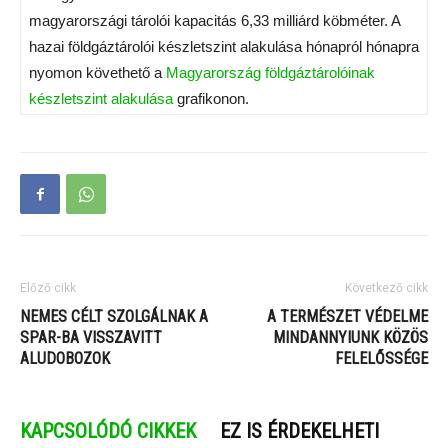
magyarországi tárolói kapacitás 6,33 milliárd köbméter. A
hazai földgáztárolói készletszint alakulása hónapról hónapra
nyomon követhető a
Magyarország földgáztárolóinak
készletszint alakulása
grafikonon.
Előző cikk
Következő cikk
NEMES CÉLT SZOLGÁLNAK A
A TERMÉSZET VÉDELME
SPAR-BA VISSZAVITT
MINDANNYIUNK KÖZÖS
ALUDOBOZOK
FELELŐSSÉGE
KAPCSOLÓDÓ CIKKEK
EZ IS ÉRDEKELHETI