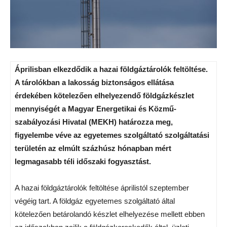
Áprilisban elkezdődik a hazai földgáztárolók feltöltése.
A tárolókban a lakosság biztonságos ellátása
érdekében kötelezően elhelyezendő földgázkészlet
mennyiségét a Magyar Energetikai és Közmű-
szabályozási Hivatal (MEKH) határozza meg,
figyelembe véve az egyetemes szolgáltató szolgáltatási
területén az elmúlt százhúsz hónapban mért
legmagasabb téli időszaki fogyasztást.
A hazai földgáztárolók feltöltése áprilistól szeptember
végéig tart. A földgáz egyetemes szolgáltató által
kötelezően betárolandó készlet elhelyezése mellett ebben