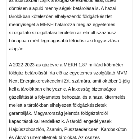
az időszakban zajlik a földgázkereskedők által, üzleti
döntésen alapuló mennyiségek betárolása is. A hazai
tárolókban kötelezően elhelyezendő földgázkészlet
mennyiségét a MEKH határozza meg az egyetemes
szolgáltató szolgáltatási területén az elmúlt százhúsz
hónapban mért legmagasabb téli időszaki fogyasztása
alapján.
A 2022-2023-as gázévre a MEKH 1,87 milliárd köbméter
földgáz betárolását írta elő az egyetemes szolgáltató MVM
Next Energiakereskedelmi Zrt. számára, amit október 1-jéig
kell a tárolókban elhelyeznie. A lakosság biztonságos
gázellátását a folyamatos behozatal és a hazai kitermelés
mellett a tárolókban elhelyezett földgázkészletek
garantálják. Magyarország jelentős földgáztárolói
kapacitásokkal rendelkezik. A tárolói engedélyesek
Hajdúszoboszlón, Zsanán, Pusztaedericsen, Kardoskúton
és Algyőn üzemeltetnek tárolókat. Az összes