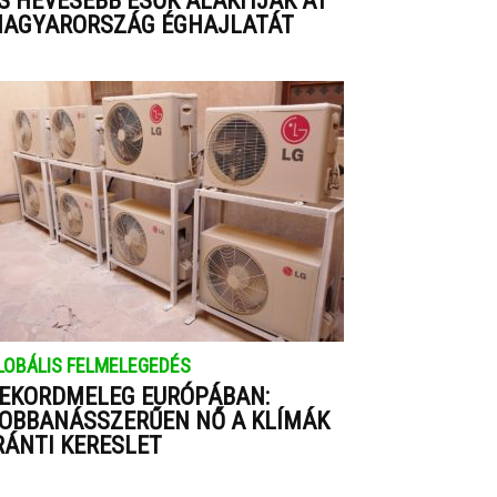
S HEVESEBB ESŐK ALAKÍTJÁK ÁT
AGYARORSZÁG ÉGHAJLATÁT
LOBÁLIS FELMELEGEDÉS
EKORDMELEG EURÓPÁBAN:
OBBANÁSSZERŰEN NŐ A KLÍMÁK
RÁNTI KERESLET