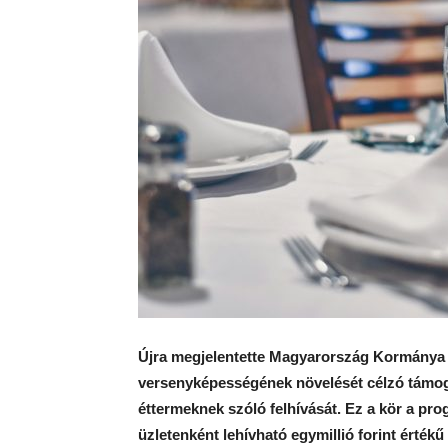
Újra megjelentette Magyarország Kormánya a
versenyképességének növelését célzó támoga
éttermeknek szóló felhívását. Ez a kör a pr
üzletenként lehívható egymillió forint érték