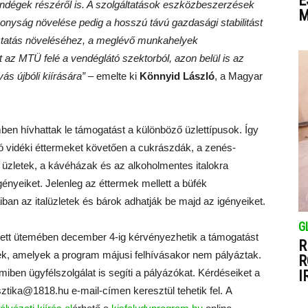
É
ndégek részéről is. A szolgáltatások eszközbeszerzések
M
konyság növelése pedig a hosszú távú gazdasági stabilitást
koztatás növeléséhez, a meglévő munkahelyek
 az MTÜ felé a vendéglátó szektorból, azon belül is az
ás újbóli kiírására”
– emelte ki
Könnyid László
, a Magyar
en hívhattak le támogatást a különböző üzlettípusok. Így
ó vidéki éttermeket követően a cukrászdák, a zenés-
 üzletek, a kávéházak és az alkoholmentes italokra
gényeiket. Jelenleg az éttermek mellett a büfék
an az italüzletek és bárok adhatják be majd az igényeiket.
G
ett ütemében december 4-ig kérvényezhetik a támogatást
R
mek, amelyek a program májusi felhívásakor nem pályáztak.
R
miben ügyfélszolgálat is segíti a pályázókat. Kérdéseiket a
I
sztika@1818.hu e-mail-címen keresztül tehetik fel. A