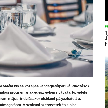
F
1
J
F
 vidéki kis és közepes vendéglátóipari vállalkozások
tási programjának egész évben nyitva tartó, vidéki
ogram májusi indulásakor elsőként pályázhatott az
ű támogatásra. A szakmai szervezetek és a piaci