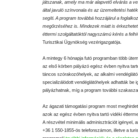
játszanak, amely ma már alapvető elvárás a ve
által javuló színvonala és az üzemeltetési haté
segíti. A program továbbá hozzájárul a foglal
megőrzéséhez is. Mindezek miatt is érkezhetett
éttermi szolgáltatóktól nagyszámú kérés a felhív
Turisztikai Ügynökség vezérigazgatója.
A mintegy 6 hónapja futó programban több ütemb
az első körben pályázó egész évben nyitva tart
táncos szórakozóhelyek, az alkalmi vendéglátó
specializálódott vendéglátóhelyek adhatták be i
pályázhatnak, míg a program további szakaszaib
Az ágazati támogatási program most meghirdet
azok az egész évben nyitva tartó vidéki étter
A részvétel minimális adminisztrációt igényel, a
+36 1 550-1855-ös telefonszámon, illetve a turi