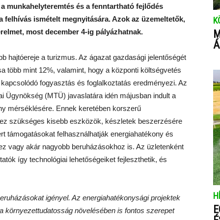
 a munkahelyteremtés és a fenntartható fejlődés
 a felhívás ismételt megnyitására. Azok az üzemeltetők,
K
érelmet, most december 4-ig pályázhatnak.
M
Á
bb hajtóereje a turizmus. Az ágazat gazdasági jelentőségét
a több mint 12%, valamint, hogy a központi költségvetés
z kapcsolódó fogyasztás és foglalkoztatás eredményezi. Az
ai Ügynökség (MTÜ) javaslatára idén májusban indult a
trány mérséklésére. Ennek keretében korszerű
ez szükséges kisebb eszközök, készletek beszerzésére
ert támogatásokat felhasználhatják energiahatékony és
ez vagy akár nagyobb beruházásokhoz is. Az üzletenként
tatók így technológiai lehetőségeiket fejleszthetik, és
H
beruházásokat igényel. Az energiahatékonysági projektek
E
 környezettudatosság növelésében is fontos szerepet