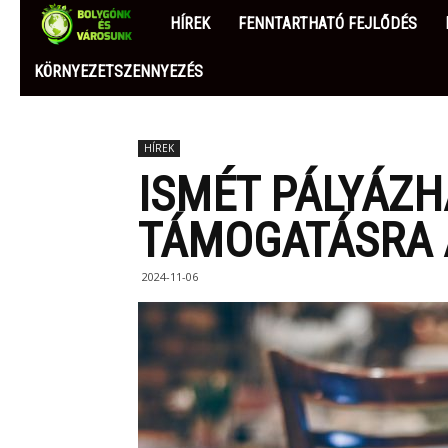
BOLYGÓNK
HÍREK
FENNTARTHATÓ FEJLŐDÉS
ÉS
KÖRNYEZETSZENNYEZÉS
VÁROSUNK
HÍREK
ISMÉT PÁLYÁZH
TÁMOGATÁSRA 
2024-11-06