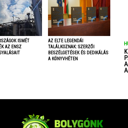
RSZÁGOK ISMÉT
AZ ELTE LEGENDÁI
H
ÉK AZ ENSZ
TALÁLKOZNAK: SZERZŐI
K
GYALÁSAIT
BESZÉLGETÉSEK ÉS DEDIKÁLÁS
P
A KÖNYVHÉTEN
A
A