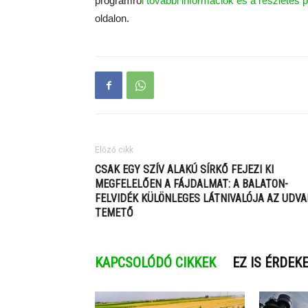
programró
l további információk és a részletes pá
oldalon.
Előző cikk
CSAK EGY SZÍV ALAKÚ SÍRKŐ FEJEZI KI
MEGFELELŐEN A FÁJDALMAT: A BALATON-
FELVIDÉK KÜLÖNLEGES LÁTNIVALÓJA AZ UDVA
TEMETŐ
KAPCSOLÓDÓ CIKKEK
EZ IS ÉRDEK