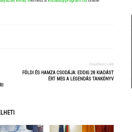
lyázati kiírás el
érhető a
kisfaludyprogram.hu
online
Következő cikk
FÖLDI ÉS HAMZA CSODÁJA: EDDIG 28 KIADÁST
ÉRT MEG A LEGENDÁS TANKÖNYV
RI
ELHETI