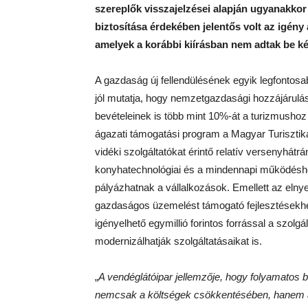
szereplők visszajelzései alapján ugyanakkor
biztosítása érdekében jelentős volt az igény
amelyek a korábbi kiírásban nem adtak be k
A gazdaság új fellendülésének egyik legfontosa
jól mutatja, hogy nemzetgazdasági hozzájárulás
bevételeinek is több mint 10%-át a turizmusho
ágazati támogatási program a Magyar Turisztik
vidéki szolgáltatókat érintő relatív versenyhá
konyhatechnológiai és a mindennapi működésh
pályázhatnak a vállalkozások. Emellett az elny
gazdaságos üzemelést támogató fejlesztésekh
igényelhető egymillió forintos forrással a szolgál
modernizálhatják szolgáltatásaikat is.
„
A vendéglátóipar jellemzője, hogy folyamatos 
nemcsak a költségek csökkentésében, hanem a