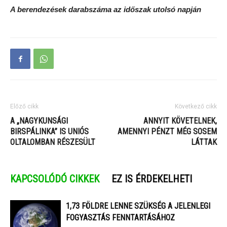
A berendezések darabszáma az időszak utolsó napján
Előző cikk
Következő cikk
A „NAGYKUNSÁGI
ANNYIT KÖVETELNEK,
BIRSPÁLINKA” IS UNIÓS
AMENNYI PÉNZT MÉG SOSEM
OLTALOMBAN RÉSZESÜLT
LÁTTAK
KAPCSOLÓDÓ CIKKEK
EZ IS ÉRDEKELHETI
1,73 FÖLDRE LENNE SZÜKSÉG A JELENLEGI
FOGYASZTÁS FENNTARTÁSÁHOZ