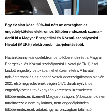
Egy év alatt közel 60%-kal nőtt az országban az
engedélyköteles elektromos töltőberendezések száma –
derül ki a Magyar Energetikai és Közmű-szabályozási
Hivatal (MEKH) elektromobilitás-jelentéséből.
Hazánkbannyilvánoselektromos töltőberendezést a Magyar
Energetikai és Közmű-szabályozási Hivatal (MEKH) által
kiadott engedély birtokában lehet üzemeltetni. A hivatal
nyilvántartásai és az engedélyesek adatszolgáltatása alapján
2021 első negyedévének végén 1471 darab nyilvános,
engedélyköteles tevékenység keretében üzemeltetett
töltőberendezés üzemelt Magyarországon. (A beszámoló nem
tartalmazza a nem nyilvános, nem engedélyköteles
töltőberendezések adatait, így az országban található