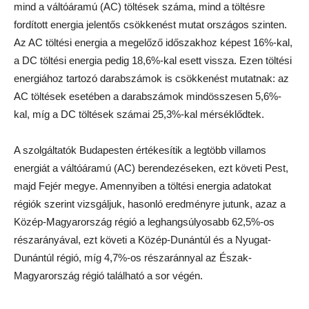
mind a váltóáramú (AC) töltések száma, mind a töltésre
fordított energia jelentős csökkenést mutat országos szinten.
Az AC töltési energia a megelőző időszakhoz képest 16%-kal,
a DC töltési energia pedig 18,6%-kal esett vissza. Ezen töltési
energiához tartozó darabszámok is csökkenést mutatnak: az
AC töltések esetében a darabszámok mindösszesen 5,6%-
kal, míg a DC töltések számai 25,3%-kal mérséklődtek.
A szolgáltatók Budapesten értékesítik a legtöbb villamos
energiát a váltóáramú (AC) berendezéseken, ezt követi Pest,
majd Fejér megye. Amennyiben a töltési energia adatokat
régiók szerint vizsgáljuk, hasonló eredményre jutunk, azaz a
Közép-Magyarország régió a leghangsúlyosabb 62,5%-os
részarányával, ezt követi a Közép-Dunántúl és a Nyugat-
Dunántúl régió, míg 4,7%-os részaránnyal az Észak-
Magyarország régió található a sor végén.