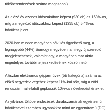
töltőberendezések száma magasabb.)
Az előző év azonos időszakához képest (930 db) ez 158%-os,
míg a megelőző időszakhoz képest (1395 db) 5,4%-os
bővülést jelent.
2020-ban minden megyében bővülés figyelhető meg, a
legnagyobb (44%) Somogy megyében, ami egy új szereplő
megjelenésének, valamint egy, a megyében már aktív
engedélyes további terjeszkedésének köszönhető.
A tisztán elektromos gépjárművek (5E kategória) száma az
előző negyedév végéhez képest 11%-kal nőtt, míg a zöld
rendszámmal ellátott gépkocsik 10%-os növekedést értek el.
A nyilvános töltőberendezések darabszámának egyértelmű
bővülésével szemben ugyanakkor mind az egyenáramú (DC),