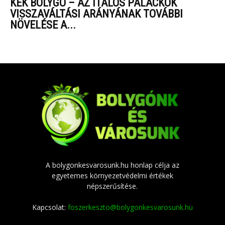
KÉK BOLYGÓ – AZ ITALOS PALACKOK
VISSZAVÁLTÁSI ARÁNYÁNAK TOVÁBBI
NÖVELÉSE A...
A bolygonkesvarosunk.hu honlap célja az
egyetemes környezetvédelmi értékek
népszerűsítése.
Kapcsolat:
foszerkeszto@bolygonkesvarosunk.hu