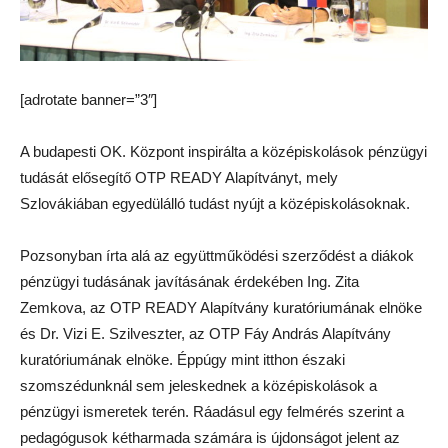
[adrotate banner=”3″]
A budapesti OK. Központ inspirálta a középiskolások pénzügyi
tudását elősegítő OTP READY Alapítványt, mely
Szlovákiában egyedülálló tudást nyújt a középiskolásoknak.
Pozsonyban írta alá az együttműködési szerződést a diákok
pénzügyi tudásának javításának érdekében Ing. Zita
Zemkova, az OTP READY Alapítvány kuratóriumának elnöke
és Dr. Vizi E. Szilveszter, az OTP Fáy András Alapítvány
kuratóriumának elnöke. Éppúgy mint itthon északi
szomszédunknál sem jeleskednek a középiskolások a
pénzügyi ismeretek terén. Ráadásul egy felmérés szerint a
pedagógusok kétharmada számára is újdonságot jelent az