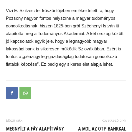
Vizi E. Szilveszter köszöntőjében emlékeztetett rá, hogy
Pozsony nagyon fontos helyszíne a magyar tudományos
gondolkodásnak, hiszen 1825-ben gróf Széchenyi István itt
alapította meg a Tudományos Akadémiát. A két ország közötti
jó kapcsolatok egyik jele, hogy a legnagyobb magyar
lakossági bank is sikeresen működik Szlovákiában. Ezért is
fontos a „pénzügyileg-gazdaságilag tudatosan gondolkozó
fiatalok képzése”. Ez pedig egy sikeres élet alapja lehet.
Előző cikk
Következő cikk
MEGNYÍLT A FÁY ALAPÍTVÁNY
A MOL AZ OTP BANKKAL