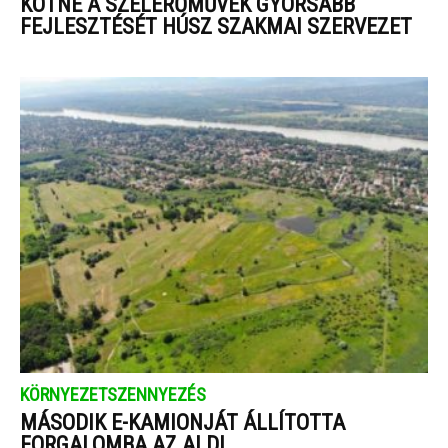
KÖTNÉ A SZÉLERŐMŰVEK GYORSABB
FEJLESZTÉSÉT HÚSZ SZAKMAI SZERVEZET
KÖRNYEZETSZENNYEZÉS
MÁSODIK E-KAMIONJÁT ÁLLÍTOTTA
FORGALOMBA AZ ALDI