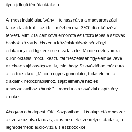
ilyen jellegű témák oktatása.
A most induló alapítvány – felhasználva a magyarországi
tapasztalatokat – az idei tanévben már 2900 diák képzését
tervezi. Mint Zita Zemkova elmondta ez úttörő lépés a szlovák
bankok között is, hiszen a középiskolások pénzügyi
edukációját eddig senki nem vállalta fel. Minden évfolyamra
külön oktatási modul készül természetesen figyelembe véve
az olyan sajátosságokat is, mint hogy Szlovákiában már euró
a fizetőeszköz. „Minden egyes gondolatot, tudáselemet a
diákjaink hétköznapjaihoz, saját élményeihez és
tapasztalataihoz kötünk.” – mondta a szlovákiai alapítvány
elnöke.
Ahogyan a budapesti OK. Központban, itt is alapvető módszer
a szórakoztatva tanulás, az ismeretek személyes átadása, a
legmodernebb audio-vizuális eszközökkel.