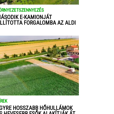
ÖRNYEZETSZENNYEZÉS
ÁSODIK E-KAMIONJÁT
LLÍTOTTA FORGALOMBA AZ ALDI
ÍREK
GYRE HOSSZABB HŐHULLÁMOK
S HEVESEBB ESŐK ALAKÍTJÁK ÁT