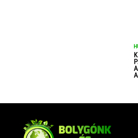
H
K
P
A
A