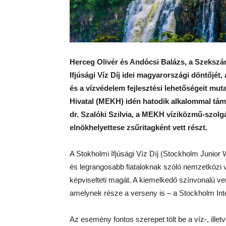
Herceg Olivér és Andócsi Balázs, a Szekszá
Ifjúsági Víz Díj idei magyarországi döntőjét,
és a vízvédelem fejlesztési lehetőségeit mu
Hivatal (MEKH) idén hatodik alkalommal tám
dr. Szalóki Szilvia, a MEKH víziközmű-szolgá
elnökhelyettese zsűritagként vett részt.
A Stokholmi Ifjúsági Víz Díj (Stockholm Junior
és legrangosabb fiataloknak szóló nemzetközi 
képviselteti magát. A kiemelkedő színvonalú v
amelynek része a verseny is – a Stockholm Inter
Az esemény fontos szerepet tölt be a víz-, ille