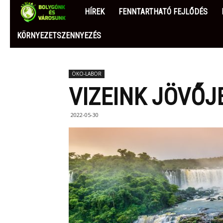
BOLYGÓNK
HÍREK
FENNTARTHATÓ FEJLŐDÉS
ÉS
KÖRNYEZETSZENNYEZÉS
VÁROSUNK
ÖKO-LABOR
VIZEINK JÖVŐJ
2022-05-30