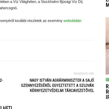
ében a Víz Világhéten, a Stockholmi Ifjúsági Víz Díj
M
nahercegnő.
ersenyéről további részletek az esemény
weboldalán
Következő cikk
G
2-
NAGY ISTVÁN AGRÁRMINISZTER A SAJÓ
SZENNYEZÉSÉRŐL EGYEZTETETT A SZLOVÁK
R
KÖRNYEZETVÉDELMI TÁRCAVEZETŐVEL
R
I
ELHETI