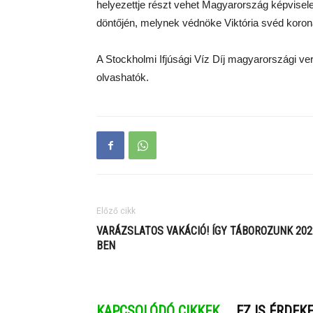
helyezettje részt vehet Magyarország képviselet
döntőjén, melynek védnöke Viktória svéd koro
A Stockholmi Ifjúsági Víz Díj magyarországi v
olvashatók.
Előző cikk
VARÁZSLATOS VAKÁCIÓ! ÍGY TÁBOROZUNK 202
BEN
KAPCSOLÓDÓ CIKKEK
EZ IS ÉRDEK