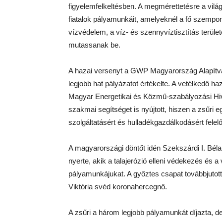
figyelemfelkeltésben. A megmérettetésre a világ
fiatalok pályamunkáit, amelyeknél a fő szempon
vízvédelem, a víz- és szennyvíztisztítás terüle
mutassanak be.
A hazai versenyt a GWP Magyarország Alapítván
legjobb hat pályázatot értékelte. A vetélkedő h
Magyar Energetikai és Közmű-szabályozási Hiva
szakmai segítséget is nyújtott, hiszen a zsűri eg
szolgáltatásért és hulladékgazdálkodásért felel
A magyarországi döntőt idén Szekszárdi I. Bél
nyerte, akik a talajerózió elleni védekezés és a 
pályamunkájukat. A győztes csapat továbbjuto
Viktória svéd koronahercegnő.
A zsűri a három legjobb pályamunkát díjazta, de 