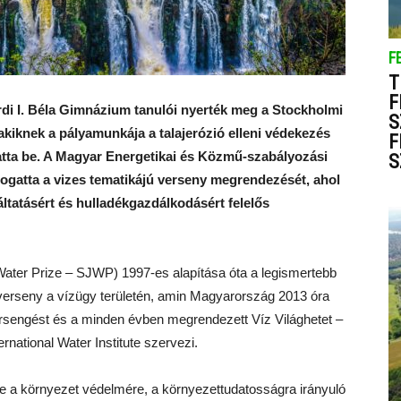
F
T
F
rdi I. Béla Gimnázium tanulói nyerték meg a Stockholmi
S
 akiknek a pályamunkája a talajerózió elleni védekezés
F
tatta be. A Magyar Energetikai és Közmű-szabályozási
S
ogatta a vizes tematikájú verseny megrendezését, ahol
ltatásért és hulladékgazdálkodásért felelős
 Water Prize – SJWP) 1997-es alapítása óta a legismertebb
verseny a vízügy területén, amin Magyarország 2013 óra
ersengést és a minden évben megrendezett Víz Világhetet –
national Water Institute szervezi.
tve a környezet védelmére, a környezettudatosságra irányuló