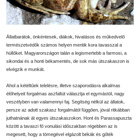
Állatbarátok, önkéntesek, diákok, hivatásos és műkedvelő
természetvédők számos helyen mentik kora tavasszal a
hüllőket. Magyarországon talán a legismertebb a farmosi, a
sikondai és a honti békamentés, de sok más útszakaszon is
elvégzik e munkát.
Ahol a kétéltűek telelésre, illetve szaporodásra alkalmas
élőhelyeit forgalmas aszfaltút választja el egymástól, nagy
veszélyben van valamennyi faj. Segítség nélkül az állatok,
persze az adott szakasz forgalmától függően, jóval ritkábban
juthatnának át egyes útszakaszokon. Hont és Parassapuszta
között a tavaszi fő vonulási időszakban régebben az is
megesett, hogy a tömegével elgázolt békák és gőték