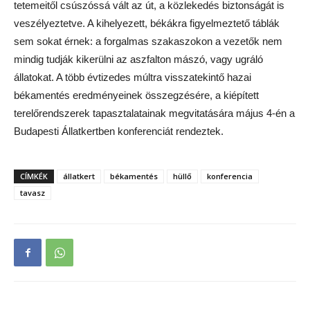
tetemeitől csúszóssá vált az út, a közlekedés biztonságát is
veszélyeztetve. A kihelyezett, békákra figyelmeztető táblák
sem sokat érnek: a forgalmas szakaszokon a vezetők nem
mindig tudják kikerülni az aszfalton mászó, vagy ugráló
állatokat. A több évtizedes múltra visszatekintő hazai
békamentés eredményeinek összegzésére, a kiépített
terelőrendszerek tapasztalatainak megvitatására május 4-én a
Budapesti Állatkertben konferenciát rendeztek.
CÍMKÉK
állatkert
békamentés
hüllő
konferencia
tavasz