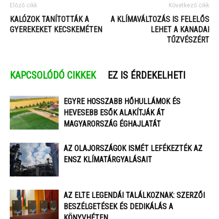
Előző cikk
Következő cikk
KALÓZOK TANÍTOTTÁK A
A KLÍMAVÁLTOZÁS IS FELELŐS
GYEREKEKET KECSKEMÉTEN
LEHET A KANADAI
TŰZVÉSZÉRT
KAPCSOLÓDÓ CIKKEK
EZ IS ÉRDEKELHETI
EGYRE HOSSZABB HŐHULLÁMOK ÉS
HEVESEBB ESŐK ALAKÍTJÁK ÁT
MAGYARORSZÁG ÉGHAJLATÁT
AZ OLAJORSZÁGOK ISMÉT LEFÉKEZTÉK AZ
ENSZ KLÍMATÁRGYALÁSAIT
AZ ELTE LEGENDÁI TALÁLKOZNAK: SZERZŐI
BESZÉLGETÉSEK ÉS DEDIKÁLÁS A
KÖNYVHÉTEN