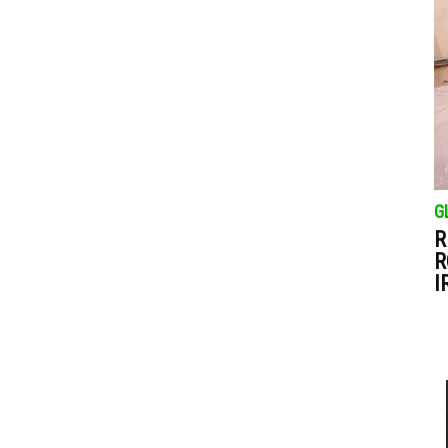
G
R
R
I