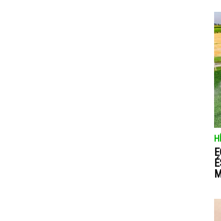
H
E
É
M