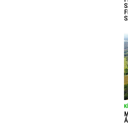
S
F
S
K
M
Á