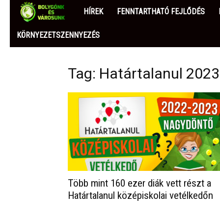
BOLYGÓNK
HÍREK
FENNTARTHATÓ FEJLŐDÉS
ÉS
KÖRNYEZETSZENNYEZÉS
VÁROSUNK
Tag: Határtalanul 2023
Több mint 160 ezer diák vett részt a
Határtalanul középiskolai vetélkedőn