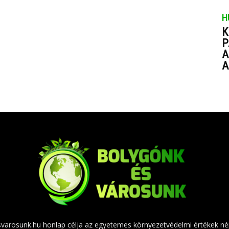
H
K
P
A
A
varosunk.hu honlap célja az egyetemes környezetvédelmi értékek né