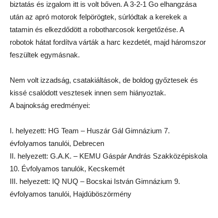
biztatás és izgalom itt is volt bőven. A 3-2-1 Go elhangzása
után az apró motorok felpörögtek, súrlódtak a kerekek a
tatamin és elkezdődött a robotharcosok kergetőzése. A
robotok hátat fordítva várták a harc kezdetét, majd háromszor
feszültek egymásnak.
Nem volt izzadság, csatakiáltások, de boldog győztesek és
kissé csalódott vesztesek innen sem hiányoztak.
A bajnokság eredményei:
I. helyezett: HG Team – Huszár Gál Gimnázium 7.
évfolyamos tanulói, Debrecen
II. helyezett: G.A.K. – KEMU Gáspár András Szakközépiskola
10. Évfolyamos tanulók, Kecskemét
III. helyezett: IQ NUQ – Bocskai István Gimnázium 9.
évfolyamos tanulói, Hajdúböszörmény