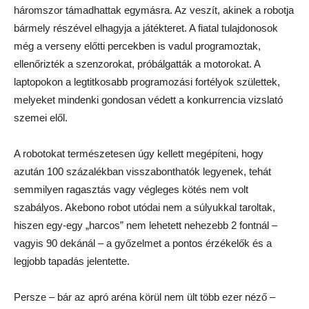
háromszor támadhattak egymásra. Az veszít, akinek a robotja
bármely részével elhagyja a játékteret. A fiatal tulajdonosok
még a verseny előtti percekben is vadul programoztak,
ellenőrizték a szenzorokat, próbálgatták a motorokat. A
laptopokon a legtitkosabb programozási fortélyok születtek,
melyeket mindenki gondosan védett a konkurrencia vizslató
szemei elől.
A robotokat természetesen úgy kellett megépíteni, hogy
azután 100 százalékban visszabonthatók legyenek, tehát
semmilyen ragasztás vagy végleges kötés nem volt
szabályos. Akebono robot utódai nem a súlyukkal taroltak,
hiszen egy-egy „harcos” nem lehetett nehezebb 2 fontnál –
vagyis 90 dekánál – a győzelmet a pontos érzékelők és a
legjobb tapadás jelentette.
Persze – bár az apró aréna körül nem ült több ezer néző –