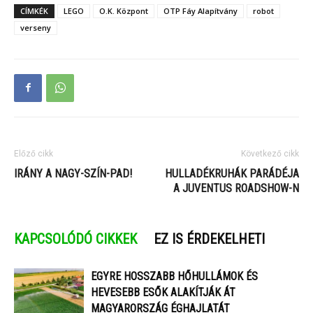
CÍMKÉK
LEGO
O.K. Központ
OTP Fáy Alapítvány
robot
verseny
Előző cikk
Következő cikk
IRÁNY A NAGY-SZÍN-PAD!
HULLADÉKRUHÁK PARÁDÉJA
A JUVENTUS ROADSHOW-N
KAPCSOLÓDÓ CIKKEK
EZ IS ÉRDEKELHETI
EGYRE HOSSZABB HŐHULLÁMOK ÉS
HEVESEBB ESŐK ALAKÍTJÁK ÁT
MAGYARORSZÁG ÉGHAJLATÁT