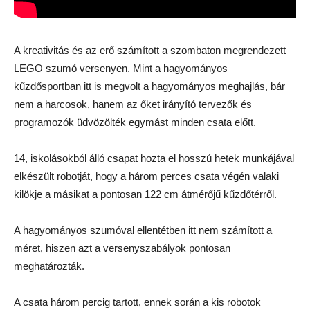
A kreativitás és az erő számított a szombaton megrendezett
LEGO szumó versenyen. Mint a hagyományos
kűzdősportban itt is megvolt a hagyományos meghajlás, bár
nem a harcosok, hanem az őket irányító tervezők és
programozók üdvözölték egymást minden csata előtt.
14, iskolásokból álló csapat hozta el hosszú hetek munkájával
elkészült robotját, hogy a három perces csata végén valaki
kilökje a másikat a pontosan 122 cm átmérőjű kűzdőtérről.
A hagyományos szumóval ellentétben itt nem számított a
méret, hiszen azt a versenyszabályok pontosan
meghatározták.
A csata három percig tartott, ennek során a kis robotok