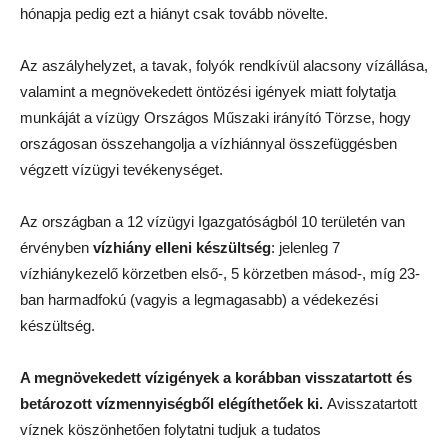
hónapja pedig ezt a hiányt csak tovább növelte.
Az aszályhelyzet, a tavak, folyók rendkívül alacsony vízállása,
valamint a megnövekedett öntözési igények miatt folytatja
munkáját a vízügy Országos Műszaki irányító Törzse, hogy
országosan összehangolja a vízhiánnyal összefüggésben
végzett vízügyi tevékenységet.
Az országban a 12 vízügyi Igazgatóságból 10 területén van
érvényben
vízhiány elleni készültség
: jelenleg 7
vízhiánykezelő körzetben első-, 5 körzetben másod-, míg 23-
ban harmadfokú (vagyis a legmagasabb) a védekezési
készültség.
A megnövekedett vízigények a korábban visszatartott és
betározott vízmennyiségből elégíthetőek ki.
Avisszatartott
víznek köszönhetően folytatni tudjuk a tudatos