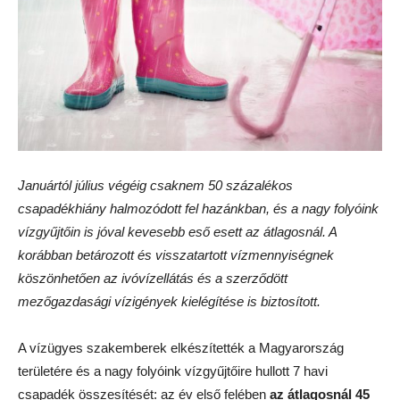
Januártól július végéig csaknem 50 százalékos
csapadékhiány halmozódott fel hazánkban, és a nagy folyóink
vízgyűjtőin is jóval kevesebb eső esett az átlagosnál. A
korábban betározott és visszatartott vízmennyiségnek
köszönhetően az ivóvízellátás és a szerződött
mezőgazdasági vízigények kielégítése is biztosított.
A vízügyes szakemberek elkészítették a Magyarország
területére és a nagy folyóink vízgyűjtőire hullott 7 havi
csapadék összesítését: az év első felében
az átlagosnál 45