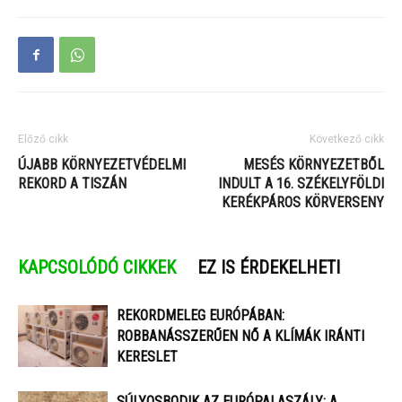
Előző cikk
Következő cikk
ÚJABB KÖRNYEZETVÉDELMI
MESÉS KÖRNYEZETBŐL
REKORD A TISZÁN
INDULT A 16. SZÉKELYFÖLDI
KERÉKPÁROS KÖRVERSENY
KAPCSOLÓDÓ CIKKEK
EZ IS ÉRDEKELHETI
REKORDMELEG EURÓPÁBAN:
ROBBANÁSSZERŰEN NŐ A KLÍMÁK IRÁNTI
KERESLET
SÚLYOSBODIK AZ EURÓPAI ASZÁLY: A