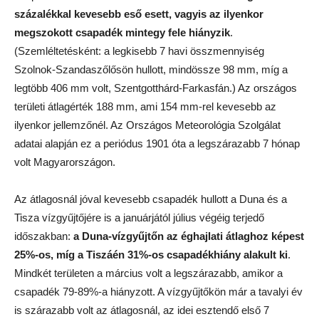
százalékkal kevesebb eső esett, vagyis az ilyenkor
megszokott csapadék mintegy fele hiányzik
.
(Szemléltetésként: a legkisebb 7 havi összmennyiség
Szolnok-Szandaszőlősön hullott, mindössze 98 mm, míg a
legtöbb 406 mm volt, Szentgotthárd-Farkasfán.) Az országos
területi átlagérték 188 mm, ami 154 mm-rel kevesebb az
ilyenkor jellemzőnél. Az Országos Meteorológia Szolgálat
adatai alapján ez a periódus 1901 óta a legszárazabb 7 hónap
volt Magyarországon.
Az átlagosnál jóval kevesebb csapadék hullott a Duna és a
Tisza vízgyűjtőjére is a januárjától július végéig terjedő
időszakban:
a Duna-vízgyűjtőn az éghajlati átlaghoz képest
25%-os, míg a Tiszáén 31%-os csapadékhiány alakult ki
.
Mindkét területen a március volt a legszárazabb, amikor a
csapadék 79-89%-a hiányzott. A vízgyűjtőkön már a tavalyi év
is szárazabb volt az átlagosnál, az idei esztendő első 7