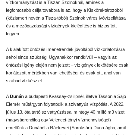
vízkormányzást is a Tiszán Szolnoknál, aminek a
legfontosabb célja továbbra is az, hogy a Kiskörei-tározóból
(közismert nevén a Tisza-tóból) Szolnok város ivóvízellátása
és a mezőgazdasági vízigények kielégítése is biztosított
legyen.
A kialakított öntözési menetrendek jóvoltából vízkorlátozásra
sehol sincs szükség. Ugyanakkor rendkívüli – vagyis az
öntözési igény elején nem jelzett – vízigények lekötésére csak
korlátozott mértékben van lehetőség, és csak ott, ahol van
szabad vízkészlet.
A
Dunán
a budapesti Kvassay-zsilipnél, illetve Tasson a Sajó
Elemér műtárgyon folytatódik a szivattyús vízpótlás. A 2022.
július 13. óta tartó szivattyúzással mintegy 40 millió m3 vizet
(nagyságrendileg egy Velencei-tónyi vízmennyiséget)
emeltünk a Dunából a Ráckevei (Soroksári)-Duna-ágba, amit