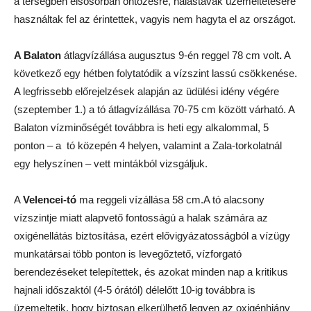
a térségben elsősorban öntözésre, halastavak üzemeltetésére
használtak fel az érintettek, vagyis nem hagyta el az országot.
A Balaton
átlagvízállása augusztus 9-én reggel 78 cm volt
.
A
következő egy hétben folytatódik a vízszint lassú csökkenése.
A legfrissebb előrejelzések alapján az üdülési idény végére
(szeptember 1.) a tó átlagvízállása 70-75 cm között várható. A
Balaton vízminőségét továbbra is heti egy alkalommal, 5
ponton – a tó közepén 4 helyen, valamint a Zala-torkolatnál
egy helyszínen – vett mintákból vizsgáljuk.
A
Velencei-tó
ma reggeli vízállása 58 cm.A tó alacsony
vízszintje miatt alapvető fontosságú a halak számára az
oxigénellátás biztosítása, ezért elővigyázatosságból a vízügy
munkatársai több ponton is levegőztető, vízforgató
berendezéseket telepítettek, és azokat minden nap a kritikus
hajnali időszaktól (4-5 órától) délelőtt 10-ig továbbra is
üzemeltetik, hogy biztosan elkerülhető legyen az oxigénhiány