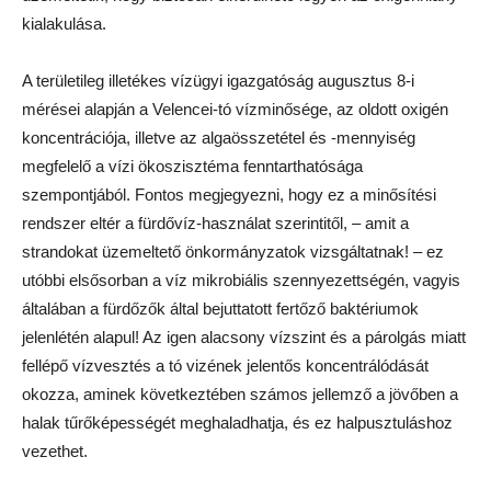
kialakulása.
A területileg illetékes vízügyi igazgatóság augusztus 8-i
mérései alapján a Velencei-tó vízminősége, az oldott oxigén
koncentrációja, illetve az algaösszetétel és -mennyiség
megfelelő a vízi ökoszisztéma fenntarthatósága
szempontjából. Fontos megjegyezni, hogy ez a minősítési
rendszer eltér a fürdővíz-használat szerintitől, – amit a
strandokat üzemeltető önkormányzatok vizsgáltatnak! – ez
utóbbi elsősorban a víz mikrobiális szennyezettségén, vagyis
általában a fürdőzők által bejuttatott fertőző baktériumok
jelenlétén alapul! Az igen alacsony vízszint és a párolgás miatt
fellépő vízvesztés a tó vizének jelentős koncentrálódását
okozza, aminek következtében számos jellemző a jövőben a
halak tűrőképességét meghaladhatja, és ez halpusztuláshoz
vezethet.