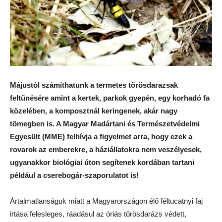
Májustól számíthatunk a termetes tőrösdarazsak
feltűnésére amint a kertek, parkok gyepén, egy korhadó fa
közelében, a komposztnál keringenek, akár nagy
tömegben is. A Magyar Madártani és Természetvédelmi
Egyesült (MME) felhívja a figyelmet arra, hogy ezek a
rovarok az emberekre, a háziállatokra nem veszélyesek,
ugyanakkor biológiai úton segítenek kordában tartani
például a cserebogár-szaporulatot is!
Ártalmatlanságuk miatt a Magyarországon élő féltucatnyi faj
irtása felesleges, ráadásul az óriás tőrösdarázs védett,