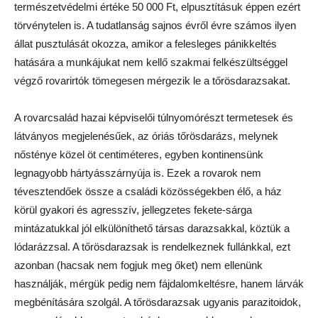
természetvédelmi értéke 50 000 Ft, elpusztításuk éppen ezért
törvénytelen is. A tudatlanság sajnos évről évre számos ilyen
állat pusztulását okozza, amikor a felesleges pánikkeltés
hatására a munkájukat nem kellő szakmai felkészültséggel
végző rovarirtók tömegesen mérgezik le a tőrösdarazsakat.
A rovarcsalád hazai képviselői túlnyomórészt termetesek és
látványos megjelenésűek, az óriás tőrösdarázs, melynek
nősténye közel öt centiméteres, egyben kontinensünk
legnagyobb hártyásszárnyúja is. Ezek a rovarok nem
tévesztendőek össze a családi közösségekben élő, a ház
körül gyakori és agresszív, jellegzetes fekete-sárga
mintázatukkal jól elkülöníthető társas darazsakkal, köztük a
lódarázzsal. A tőrösdarazsak is rendelkeznek fullánkkal, ezt
azonban (hacsak nem fogjuk meg őket) nem ellenünk
használják, mérgük pedig nem fájdalomkeltésre, hanem lárvák
megbénítására szolgál. A tőrösdarazsak ugyanis parazitoidok,